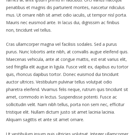
penatibus et magnis dis parturient montes, nascetur ridiculus
mus. Ut ornare nibh sit amet odio iaculis, ut tempor nisl porta.
Mauris nec euismod ante. In lacus dui, dignissim ac finibus
non, tincidunt vel tellus.
Cras ullamcorper magna vel facilisis sodales. Sed a purus
purus. Nunc lobortis ante nibh, at convallis augue eleifend quis.
Maecenas vehicula, ante at congue mattis, est erat varius elit,
sed fringilla elit augue in ligula. Fusce velit ex, dapibus eu tortor
quis, rhoncus dapibus tortor. Donec euismod dui tincidunt
auctor ultrices. Vestibulum pulvinar tellus volutpat odio
pharetra eleifend. Vivamus felis neque, rutrum quis tincidunt sit
amet, commodo in lectus. Suspendisse potenti. Fusce ac
sollicitudin velit. Nam nibh tellus, porta non sem nec, efficitur
tristique elit. Nullam dictum justo sit amet lacinia lacinia.
Aliquam sagittis et ante sit amet ornare.
Ut vestibulum ipsum quis ultricies volutpat. Integer ullamcorper