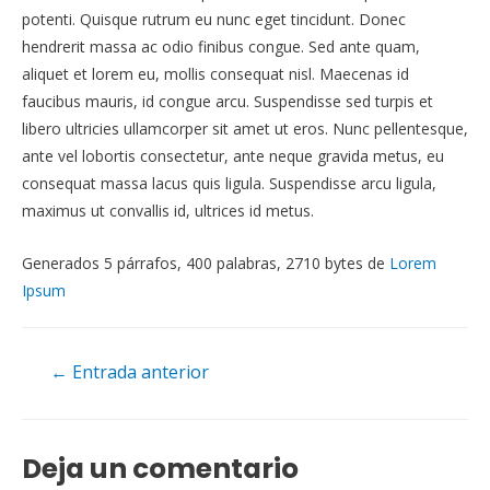
potenti. Quisque rutrum eu nunc eget tincidunt. Donec
hendrerit massa ac odio finibus congue. Sed ante quam,
aliquet et lorem eu, mollis consequat nisl. Maecenas id
faucibus mauris, id congue arcu. Suspendisse sed turpis et
libero ultricies ullamcorper sit amet ut eros. Nunc pellentesque,
ante vel lobortis consectetur, ante neque gravida metus, eu
consequat massa lacus quis ligula. Suspendisse arcu ligula,
maximus ut convallis id, ultrices id metus.
Generados 5 párrafos, 400 palabras, 2710 bytes de
Lorem
Ipsum
Navegación
←
Entrada anterior
de
entradas
Deja un comentario